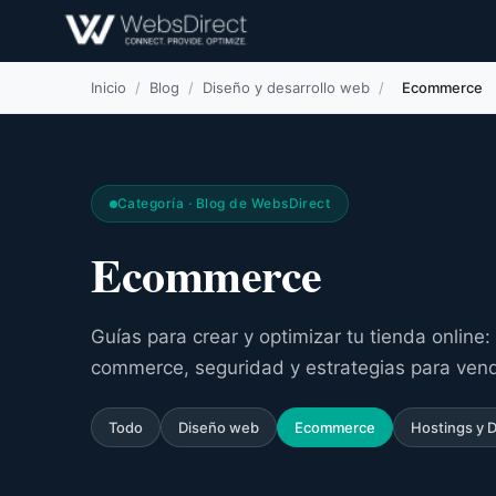
Inicio
/
Blog
/
Diseño y desarrollo web
/
Ecommerce
Categoría · Blog de WebsDirect
Ecommerce
Guías para crear y optimizar tu tienda online
commerce, seguridad y estrategias para vend
Todo
Diseño web
Ecommerce
Hostings y 