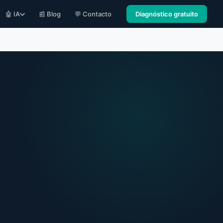
🤖 IA
📰 Blog
💬 Contacto
Diagnóstico gratuito