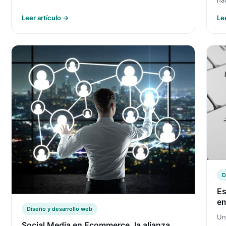
ha
Leer artículo →
Le
D
Es
e
Diseño y desarrollo web
Un
Social Media en Ecommerce, la alianza