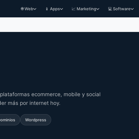
🌐 Web
📱 Apps
📈 Marketing
💻 Software
: plataformas ecommerce, mobile y social
er más por internet hoy.
Dominios
Wordpress