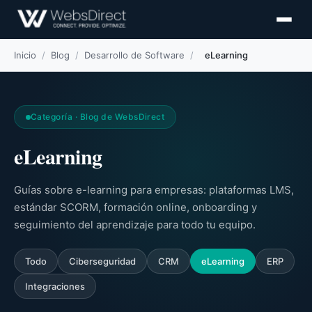
Inicio
/
Blog
/
Desarrollo de Software
/
eLearning
Categoría · Blog de WebsDirect
eLearning
Guías sobre e-learning para empresas: plataformas LMS,
estándar SCORM, formación online, onboarding y
seguimiento del aprendizaje para todo tu equipo.
Todo
Ciberseguridad
CRM
eLearning
ERP
Integraciones