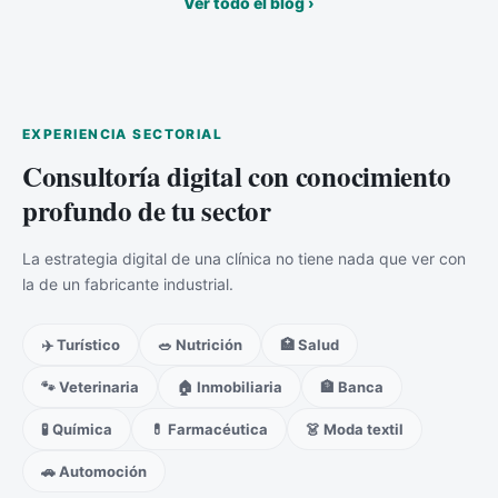
Ver todo el blog ›
EXPERIENCIA SECTORIAL
Consultoría digital con conocimiento
profundo de tu sector
La estrategia digital de una clínica no tiene nada que ver con
la de un fabricante industrial.
✈️ Turístico
🥗 Nutrición
🏥 Salud
🐾 Veterinaria
🏠 Inmobiliaria
🏦 Banca
🧪 Química
💊 Farmacéutica
👗 Moda textil
🚗 Automoción