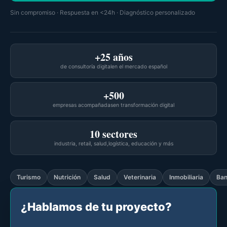
Sin compromiso · Respuesta en <24h · Diagnóstico personalizado
+25 años
de consultoría digital
en el mercado español
+500
empresas acompañadas
en transformación digital
10 sectores
industria, retail, salud,
logística, educación y más
Turismo
Nutrición
Salud
Veterinaria
Inmobiliaria
Ba
¿Hablamos de tu proyecto?