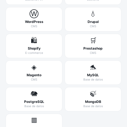
Ⓦ
💧
WordPress
Drupal
CMS
CMS
🛍️
🛒
Shopify
Prestashop
E-commerce
CMS
◈
🐬
Magento
MySQL
CMS
Base de datos
🐘
🍃
PostgreSQL
MongoDB
Base de datos
Base de datos
🟥