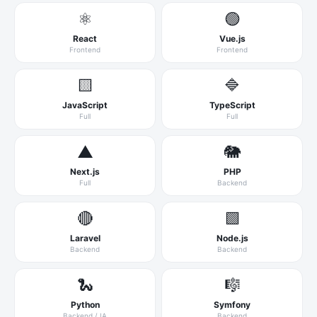
⚛️
🟢
React
Vue.js
Frontend
Frontend
🟨
🔷
JavaScript
TypeScript
Full
Full
▲
🐘
Next.js
PHP
Full
Backend
🔴
🟩
Laravel
Node.js
Backend
Backend
🐍
🎼
Python
Symfony
Backend / IA
Backend