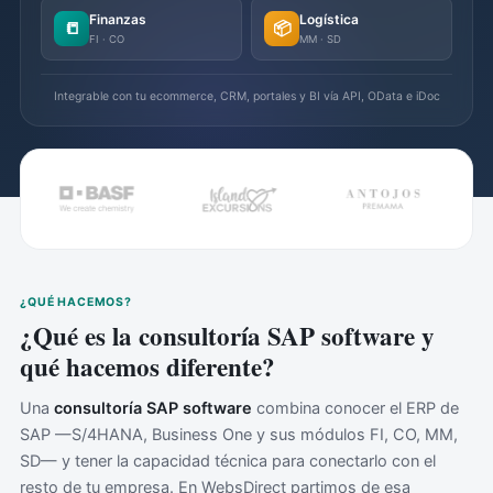
Finanzas
Logística
📒
📦
FI · CO
MM · SD
Integrable con tu ecommerce, CRM, portales y BI vía API, OData e iDoc
¿QUÉ HACEMOS?
¿Qué es la consultoría SAP software y
qué hacemos diferente?
Una
consultoría SAP software
combina conocer el ERP de
SAP —S/4HANA, Business One y sus módulos FI, CO, MM,
SD— y tener la capacidad técnica para conectarlo con el
resto de tu empresa. En WebsDirect partimos de esa