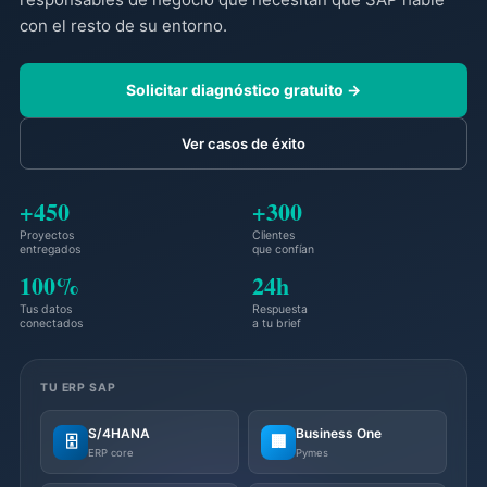
con el resto de su entorno.
Solicitar diagnóstico gratuito →
Ver casos de éxito
+450
+300
Proyectos
Clientes
entregados
que confían
100%
24h
Tus datos
Respuesta
conectados
a tu brief
TU ERP SAP
S/4HANA
Business One
🗄️
🏢
ERP core
Pymes