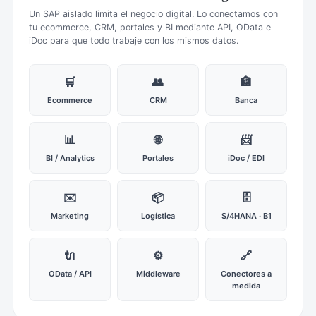
Un SAP aislado limita el negocio digital. Lo conectamos con
tu ecommerce, CRM, portales y BI mediante API, OData e
iDoc para que todo trabaje con los mismos datos.
🛒
👥
🏦
Ecommerce
CRM
Banca
📊
🌐
📨
BI / Analytics
Portales
iDoc / EDI
✉️
📦
🗄️
Marketing
Logística
S/4HANA · B1
🔌
⚙️
🔗
OData / API
Middleware
Conectores a
medida