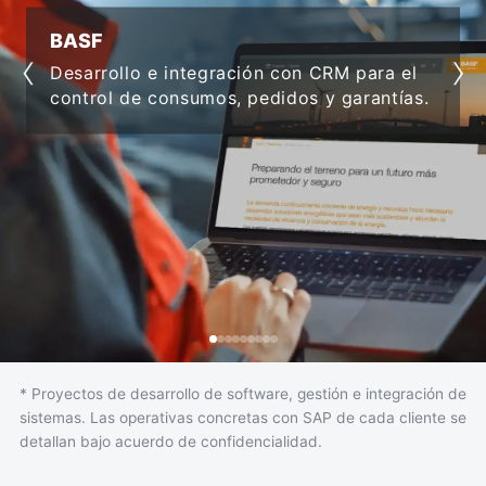
VIVIENDA 2
‹
›
Software inmobiliario
ión con CRM para el
integrar procesos e i
pedidos y garantías.
productividad.
* Proyectos de desarrollo de software, gestión e integración de
sistemas. Las operativas concretas con SAP de cada cliente se
detallan bajo acuerdo de confidencialidad.