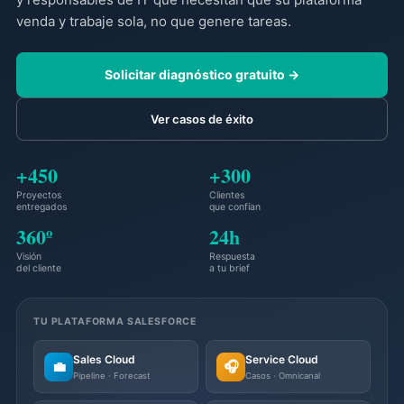
venda y trabaje sola, no que genere tareas.
Solicitar diagnóstico gratuito →
Ver casos de éxito
+450
+300
Proyectos
Clientes
entregados
que confían
360º
24h
Visión
Respuesta
del cliente
a tu brief
TU PLATAFORMA SALESFORCE
Sales Cloud
Service Cloud
💼
🎧
Pipeline · Forecast
Casos · Omnicanal