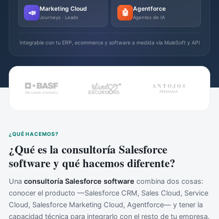
Marketing Cloud
Agentforce
📣
🤖
Journeys · Leads
Agentes de IA
Integrable con tu ERP, ecommerce y software a medida vía MuleSoft y API
¿QUÉ HACEMOS?
¿Qué es la consultoría Salesforce
software y qué hacemos diferente?
Una
consultoría Salesforce software
combina dos cosas:
conocer el producto —Salesforce CRM, Sales Cloud, Service
Cloud, Salesforce Marketing Cloud, Agentforce— y tener la
capacidad técnica para integrarlo con el resto de tu empresa.