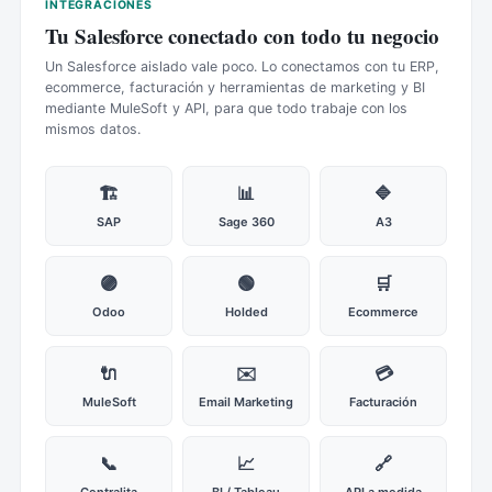
INTEGRACIONES
Tu Salesforce conectado con todo tu negocio
Un Salesforce aislado vale poco. Lo conectamos con tu ERP,
ecommerce, facturación y herramientas de marketing y BI
mediante MuleSoft y API, para que todo trabaje con los
mismos datos.
🏗️
📊
🔷
SAP
Sage 360
A3
🟣
🟢
🛒
Odoo
Holded
Ecommerce
🔌
✉️
💳
MuleSoft
Email Marketing
Facturación
📞
📈
🔗
Centralita
BI / Tableau
API a medida