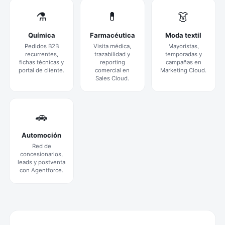
⚗️
💊
👗
Química
Farmacéutica
Moda textil
Pedidos B2B
Visita médica,
Mayoristas,
recurrentes,
trazabilidad y
temporadas y
fichas técnicas y
reporting
campañas en
portal de cliente.
comercial en
Marketing Cloud.
Sales Cloud.
🚗
Automoción
Red de
concesionarios,
leads y postventa
con Agentforce.