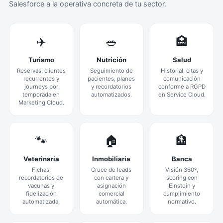
Salesforce a la operativa concreta de tu sector.
✈️
🥗
🏥
Turismo
Nutrición
Salud
Reservas, clientes
Seguimiento de
Historial, citas y
recurrentes y
pacientes, planes
comunicación
journeys por
y recordatorios
conforme a RGPD
temporada en
automatizados.
en Service Cloud.
Marketing Cloud.
🐾
🏠
🏦
Veterinaria
Inmobiliaria
Banca
Fichas,
Cruce de leads
Visión 360º,
recordatorios de
con cartera y
scoring con
vacunas y
asignación
Einstein y
fidelización
comercial
cumplimiento
automatizada.
automática.
normativo.