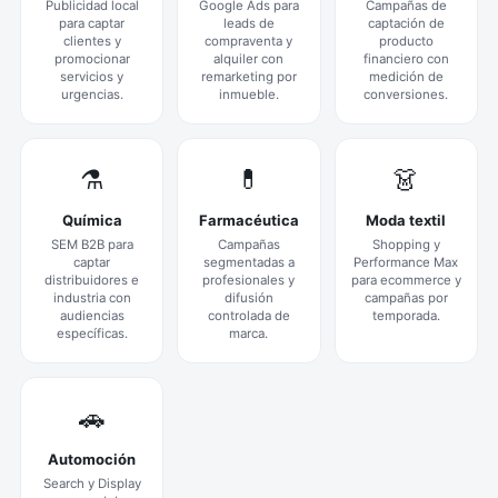
Publicidad local
Google Ads para
Campañas de
para captar
leads de
captación de
clientes y
compraventa y
producto
promocionar
alquiler con
financiero con
servicios y
remarketing por
medición de
urgencias.
inmueble.
conversiones.
⚗️
💊
👗
Química
Farmacéutica
Moda textil
SEM B2B para
Campañas
Shopping y
captar
segmentadas a
Performance Max
distribuidores e
profesionales y
para ecommerce y
industria con
difusión
campañas por
audiencias
controlada de
temporada.
específicas.
marca.
🚗
Automoción
Search y Display