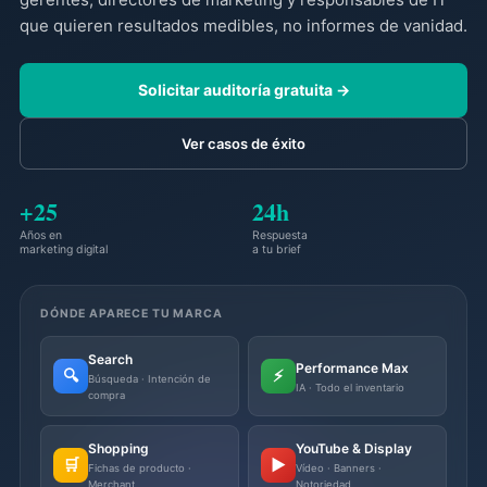
que quieren resultados medibles, no informes de vanidad.
Solicitar auditoría gratuita →
Ver casos de éxito
+25
24h
Años en
Respuesta
marketing digital
a tu brief
DÓNDE APARECE TU MARCA
Search
Performance Max
🔍
⚡
Búsqueda · Intención de
IA · Todo el inventario
compra
Shopping
YouTube & Display
🛒
▶️
Fichas de producto ·
Vídeo · Banners ·
Merchant
Notoriedad