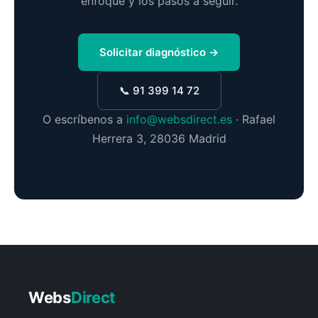
enfoque y los pasos a seguir.
Solicitar diagnóstico →
📞 91 399 14 72
O escríbenos a
info@websdirect.es
· Rafael
Herrera 3, 28036 Madrid
Webs
Direct