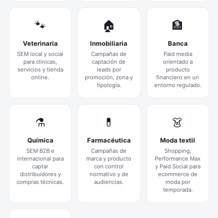
🐾
🏠
🏦
Veterinaria
Inmobiliaria
Banca
SEM local y social
Campañas de
Paid media
para clínicas,
captación de
orientado a
servicios y tienda
leads por
producto
online.
promoción, zona y
financiero en un
tipología.
entorno regulado.
⚗️
💊
👗
Química
Farmacéutica
Moda textil
SEM B2B e
Campañas de
Shopping,
internacional para
marca y producto
Performance Max
captar
con control
y Paid Social para
distribuidores y
normativo y de
ecommerce de
compras técnicas.
audiencias.
moda por
temporada.