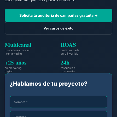
Solicita tu auditoría de campañas gratuita →
Ver casos de éxito
Multicanal
ROAS
buscadores · social
medimos cada
· remarketing
euro invertido
+25 años
24h
en marketing
respuesta a
digital
tu consulta
¿Hablamos de tu proyecto?
Nombre *
Empresa