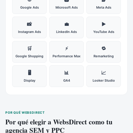
Google Ads
Microsoft Ads
Meta Ads
📸
💼
▶️
Instagram Ads
LinkedIn Ads
YouTube Ads
🛒
⚡
🔁
Google Shopping
Performance Max
Remarketing
🖥️
📊
📈
Display
GA4
Looker Studio
POR QUÉ WEBSDIRECT
Por qué elegir a WebsDirect como tu
agencia SEM y PPC