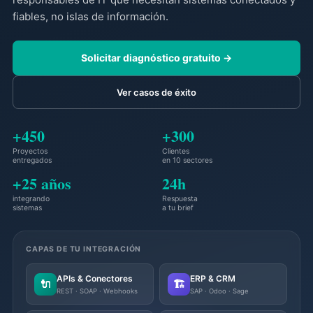
fiables, no islas de información.
Solicitar diagnóstico gratuito →
Ver casos de éxito
+450
+300
Proyectos
Clientes
entregados
en 10 sectores
+25 años
24h
integrando
Respuesta
sistemas
a tu brief
CAPAS DE TU INTEGRACIÓN
APIs & Conectores
ERP & CRM
🔌
🏗️
REST · SOAP · Webhooks
SAP · Odoo · Sage