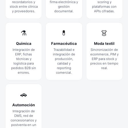
recordatorios y
firma electrónica y
scoring y
stock entre clínica
gestión
plataformas con
y proveedores.
documental.
APIs cifradas.
⚗️
💊
👗
Química
Farmacéutica
Moda textil
Integración de
Trazabilidad e
Sincronización de
ERP, fichas
integración de
ecommerce, PIM y
técnicas y
producción,
ERP para stock y
logística para
calidad y
precios en tiempo
pedidos B2B sin
reporting
real.
errores.
comercial.
🚗
Automoción
Integración de
DMS, red de
concesionarios y
postventa en un