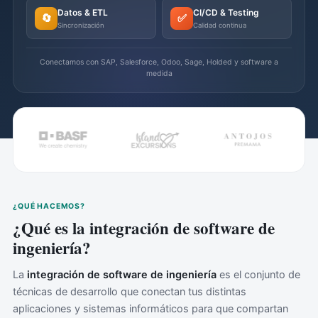
Datos & ETL
CI/CD & Testing
🔄
✅
Sincronización
Calidad continua
Conectamos con SAP, Salesforce, Odoo, Sage, Holded y software a
medida
¿QUÉ HACEMOS?
¿Qué es la integración de software de
ingeniería?
La
integración de software de ingeniería
es el conjunto de
técnicas de desarrollo que conectan tus distintas
aplicaciones y sistemas informáticos para que compartan