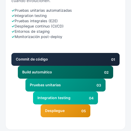
cuando evolucionen.
Pruebas unitarias automatizadas
Integration testing
Pruebas integrales (E2E)
Despliegue continuo (CI/CD)
Entornos de staging
Monitorización post-deploy
Commit de código
01
Build automático
02
Pruebas unitarias
03
Integration testing
04
Despliegue
05