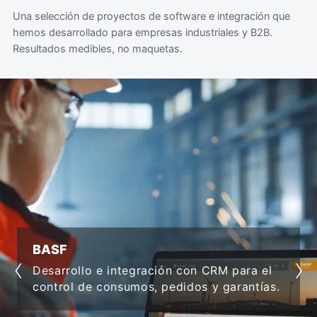
Una selección de proyectos de software e integración que
hemos desarrollado para empresas industriales y B2B.
Resultados medibles, no maquetas.
VIVIEN
‹
›
Softwar
lo e integración con CRM para el
integra
 de consumos, pedidos y garantías.
product