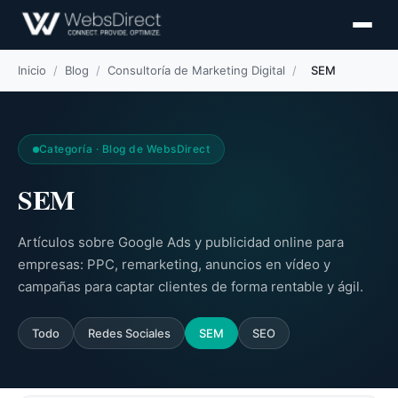
Inicio
/
Blog
/
Consultoría de Marketing Digital
/
SEM
Categoría · Blog de WebsDirect
SEM
Artículos sobre Google Ads y publicidad online para
empresas: PPC, remarketing, anuncios en vídeo y
campañas para captar clientes de forma rentable y ágil.
Todo
Redes Sociales
SEM
SEO