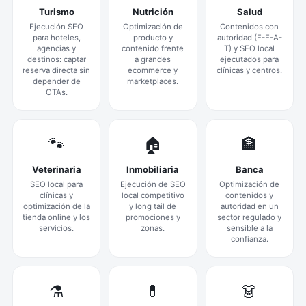
Turismo
Nutrición
Salud
Ejecución SEO
Optimización de
Contenidos con
para hoteles,
producto y
autoridad (E-E-A-
agencias y
contenido frente
T) y SEO local
destinos: captar
a grandes
ejecutados para
reserva directa sin
ecommerce y
clínicas y centros.
depender de
marketplaces.
OTAs.
🐾
🏠
🏦
Veterinaria
Inmobiliaria
Banca
SEO local para
Ejecución de SEO
Optimización de
clínicas y
local competitivo
contenidos y
optimización de la
y long tail de
autoridad en un
tienda online y los
promociones y
sector regulado y
servicios.
zonas.
sensible a la
confianza.
⚗️
💊
👗