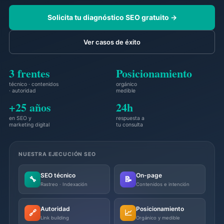
Solicita tu diagnóstico SEO gratuito →
Ver casos de éxito
3 frentes
Posicionamiento
técnico · contenidos
orgánico
· autoridad
medible
+25 años
24h
en SEO y
respuesta a
marketing digital
tu consulta
NUESTRA EJECUCIÓN SEO
SEO técnico
On-page
🔧
📝
Rastreo · Indexación
Contenidos e intención
Autoridad
Posicionamiento
🔗
📈
Link building
Orgánico y medible