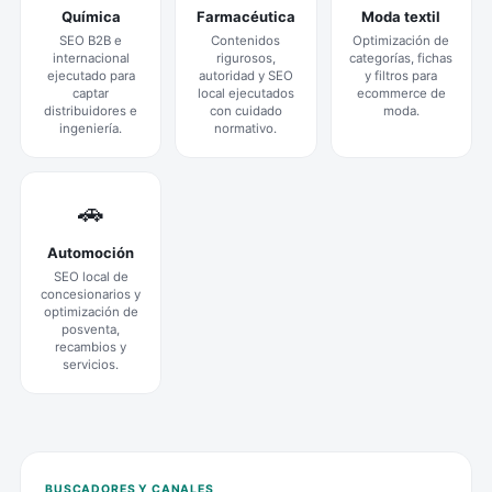
Química
Farmacéutica
Moda textil
SEO B2B e
Contenidos
Optimización de
internacional
rigurosos,
categorías, fichas
ejecutado para
autoridad y SEO
y filtros para
captar
local ejecutados
ecommerce de
distribuidores e
con cuidado
moda.
ingeniería.
normativo.
🚗
Automoción
SEO local de
concesionarios y
optimización de
posventa,
recambios y
servicios.
BUSCADORES Y CANALES