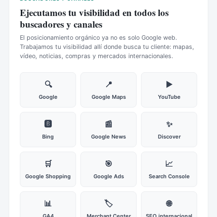
Ejecutamos tu visibilidad en todos los
buscadores y canales
El posicionamiento orgánico ya no es solo Google web.
Trabajamos tu visibilidad allí donde busca tu cliente: mapas,
vídeo, noticias, compras y mercados internacionales.
🔍
📍
▶️
Google
Google Maps
YouTube
🅱️
📰
✨
Bing
Google News
Discover
🛒
🎯
📈
Google Shopping
Google Ads
Search Console
📊
🏷️
🌐
GA4
Merchant Center
SEO internacional