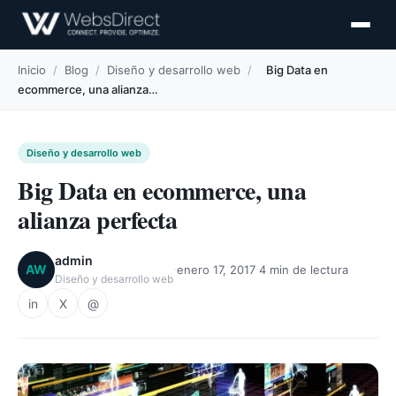
Inicio
/
Blog
/
Diseño y desarrollo web
/
Big Data en
ecommerce, una alianza…
Diseño y desarrollo web
Big Data en ecommerce, una
alianza perfecta
admin
·
·
AW
enero 17, 2017
4 min de lectura
Diseño y desarrollo web
in
X
@