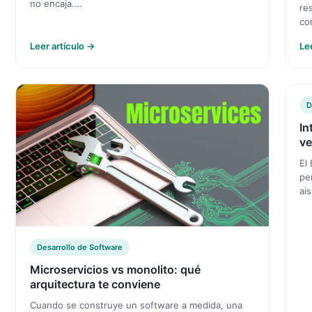
no encaja.…
re
co
Leer artículo →
Le
D
In
ve
El
pe
ai
Desarrollo de Software
Microservicios vs monolito: qué
arquitectura te conviene
Cuando se construye un software a medida, una