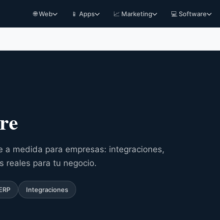
🌐 Web
📱 Apps
📈 Marketing
💻 Software
re
re a medida para empresas: integraciones,
s reales para tu negocio.
ERP
Integraciones