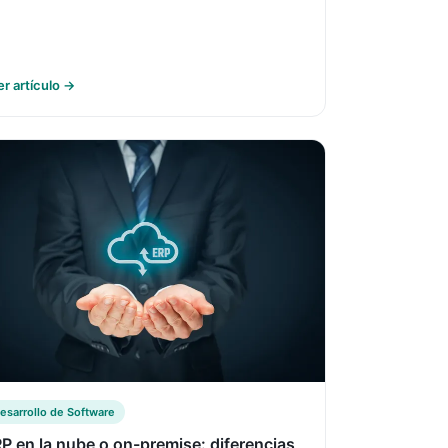
er artículo →
esarrollo de Software
P en la nube o on-premise: diferencias