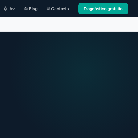
🤖 IA
📰 Blog
💬 Contacto
Diagnóstico gratuito