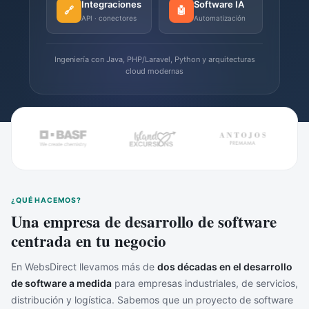
Integraciones
Software IA
🔗
🤖
API · conectores
Automatización
Ingeniería con Java, PHP/Laravel, Python y arquitecturas
cloud modernas
¿QUÉ HACEMOS?
Una empresa de desarrollo de software
centrada en tu negocio
En WebsDirect llevamos más de
dos décadas en el desarrollo
de software a medida
para empresas industriales, de servicios,
distribución y logística. Sabemos que un proyecto de software