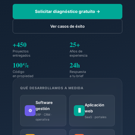
Solicitar diagnóstico gratuito →
Ver casos de éxito
+450
25+
Proyectos
Años de
entregados
experiencia
100%
24h
Código
Respuesta
en propiedad
a tu brief
QUÉ DESARROLLAMOS A MEDIDA
Software
Aplicación
gestión
⚙️
🖥️
web
ERP · CRM ·
SaaS · portales
operativa