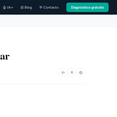
🤖 IA
📰 Blog
💬 Contacto
Diagnóstico gratuito
tar
in
X
@