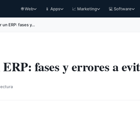
🌐 Web
📱 Apps
📈 Marketing
💻 Software
r un ERP: fases y…
ERP: fases y errores a evi
lectura