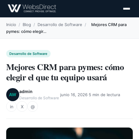
Inicio
/
Blog
/
Desarrollo de Software
/
Mejores CRM para
pymes: cómo elegir…
Desarrollo de Software
Mejores CRM para pymes: cómo
elegir el que tu equipo usará
admin
·
·
AW
junio 16, 2026
5 min de lectura
Desarrollo de Software
in
X
@