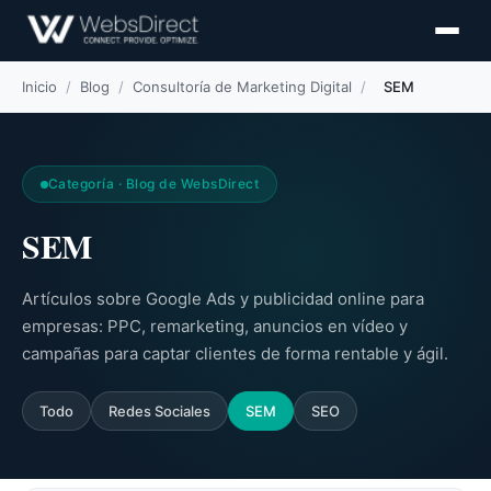
Inicio
/
Blog
/
Consultoría de Marketing Digital
/
SEM
Categoría · Blog de WebsDirect
SEM
Artículos sobre Google Ads y publicidad online para
empresas: PPC, remarketing, anuncios en vídeo y
campañas para captar clientes de forma rentable y ágil.
Todo
Redes Sociales
SEM
SEO