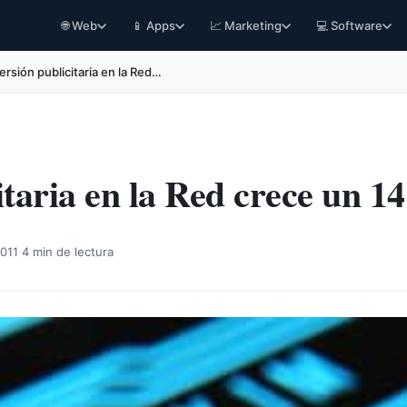
🌐 Web
📱 Apps
📈 Marketing
💻 Software
ersión publicitaria en la Red…
itaria en la Red crece un 
·
011
4 min de lectura