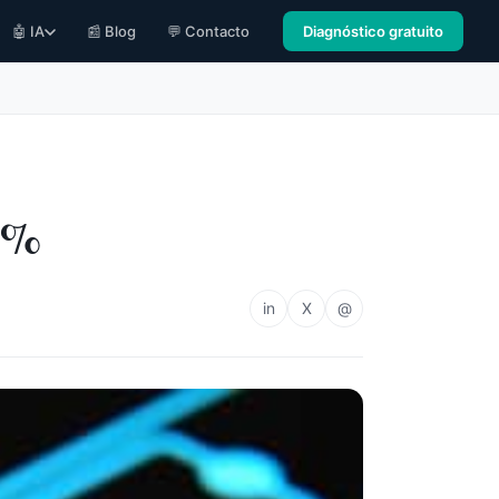
🤖 IA
📰 Blog
💬 Contacto
Diagnóstico gratuito
14%
in
X
@