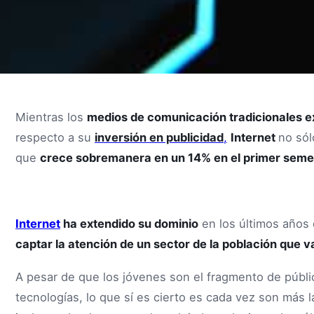
Mientras los
medios de comunicación tradicionales 
respecto a su
inversión en publicidad
,
Internet
no sól
que
crece sobremanera en un 14% en el primer seme
Internet
ha extendido su dominio
en los últimos años
captar la atención de un sector de la población que 
A pesar de que los jóvenes son el fragmento de públ
tecnologías, lo que sí es cierto es cada vez son más 