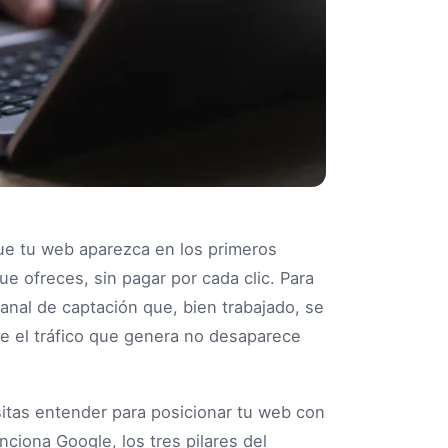
ue tu web aparezca en los primeros
e ofreces, sin pagar por cada clic. Para
anal de captación que, bien trabajado, se
ue el tráfico que genera no desaparece
esitas entender para posicionar tu web con
nciona Google, los tres pilares del