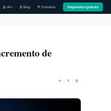
🤖 IA
📰 Blog
💬 Contacto
Diagnóstico gratuito
ncremento de
in
X
@