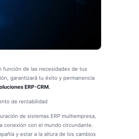
n función de las necesidades de tus
ción, garantizará tu éxito y permanencia
oluciones ERP-CRM.
auración de sistemas ERP multiempresa,
na conexión con el mundo circundante.
añía y estar a la altura de los cambios