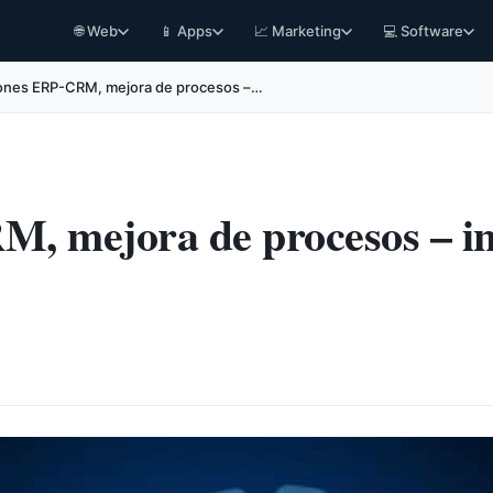
🌐 Web
📱 Apps
📈 Marketing
💻 Software
ones ERP-CRM, mejora de procesos –…
M, mejora de procesos – i