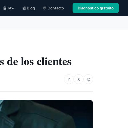
🤖 IA
📰 Blog
💬 Contacto
Diagnóstico gratuito
 de los clientes
in
X
@