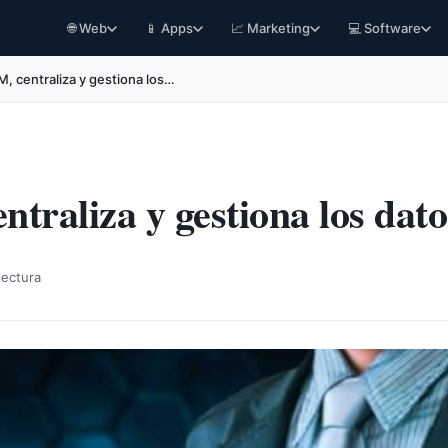
🌐 Web
📱 Apps
📈 Marketing
💻 Software
, centraliza y gestiona los…
raliza y gestiona los datos
lectura