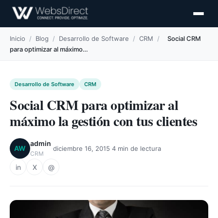
Inicio
/
Blog
/
Desarrollo de Software
/
CRM
/
Social CRM
para optimizar al máximo…
Desarrollo de Software
CRM
Social CRM para optimizar al
máximo la gestión con tus clientes
admin
·
·
AW
diciembre 16, 2015
4 min de lectura
CRM
in
X
@