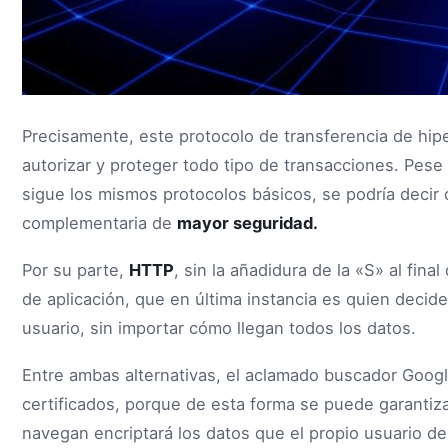
Precisamente, este protocolo de transferencia de hip
autorizar y proteger todo tipo de transacciones. Pese
sigue los mismos protocolos básicos, se podría deci
complementaria de
mayor seguridad.
Por su parte,
HTTP
, sin la añadidura de la «S» al fin
de aplicación, que en última instancia es quien decid
usuario, sin importar cómo llegan todos los datos.
Entre ambas alternativas, el aclamado buscador Googl
certificados, porque de esta forma se puede garantiza
navegan encriptará los datos que el propio usuario de