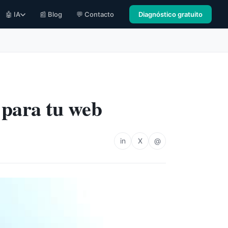
🤖 IA
📰 Blog
💬 Contacto
Diagnóstico gratuito
 para tu web
in
X
@