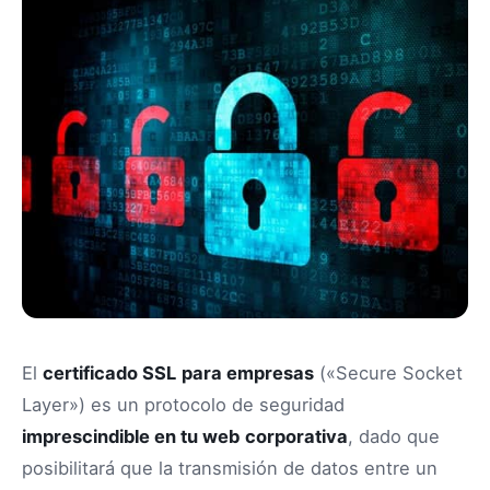
El
certificado SSL
para empresas
(«Secure Socket
Layer») es un protocolo de seguridad
imprescindible en tu web
corporativa
, dado que
posibilitará que la transmisión de datos entre un