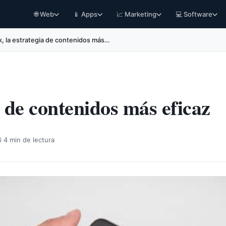
🌐 Web
📱 Apps
📈 Marketing
💻 Software
, la estrategia de contenidos más…
a de contenidos más eficaz
·
6
4 min de lectura