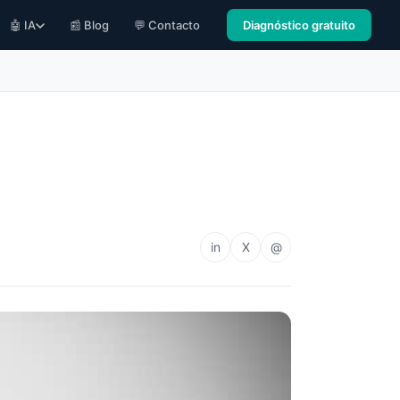
🤖 IA
📰 Blog
💬 Contacto
Diagnóstico gratuito
in
X
@