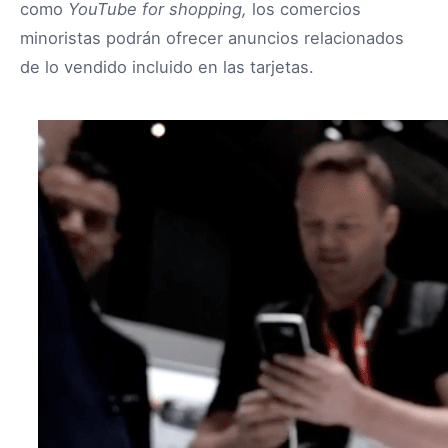
como
YouTube for shopping,
los comercios
minoristas podrán ofrecer anuncios relacionados
de lo vendido incluido en las tarjetas.