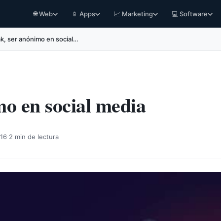
🌐 Web
📱 Apps
📈 Marketing
💻 Software
ak, ser anónimo en social…
mo en social media
·
016
2 min de lectura