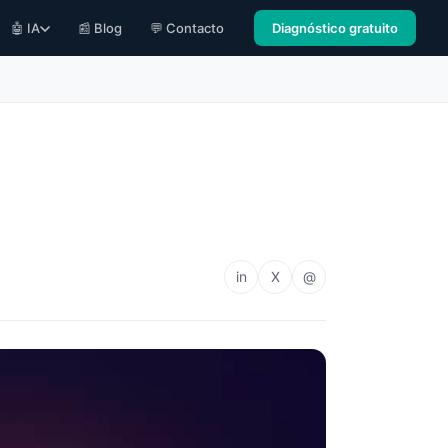
🤖 IA
📰 Blog
💬 Contacto
Diagnóstico gratuito
in
X
@