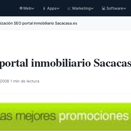
🌐 Web
📱 Apps
📈 Marketing
💻 Software
ización SEO portal inmobiliario Sacacasa.es
ortal inmobiliario Sacacas
·
 2008
1 min de lectura