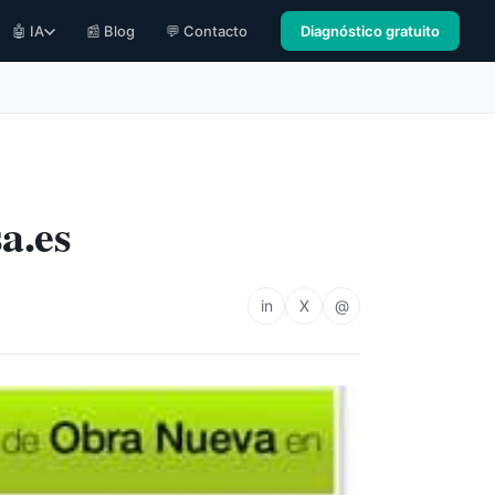
🤖 IA
📰 Blog
💬 Contacto
Diagnóstico gratuito
a.es
in
X
@