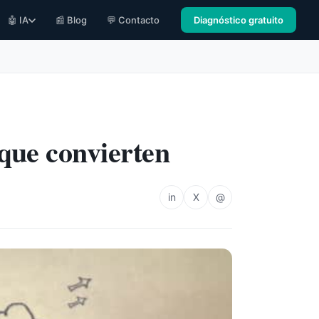
🤖 IA
📰 Blog
💬 Contacto
Diagnóstico gratuito
que convierten
in
X
@