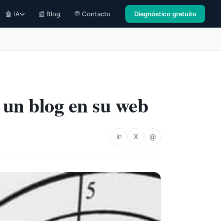
🤖 IA
📰 Blog
💬 Contacto
Diagnóstico gratuito
 un blog en su web
in
X
@