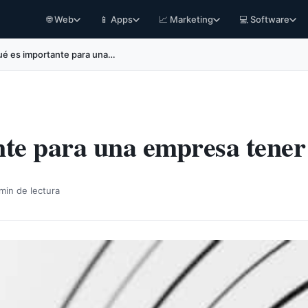
🌐 Web
📱 Apps
📈 Marketing
💻 Software
ué es importante para una…
nte para una empresa tener
min de lectura