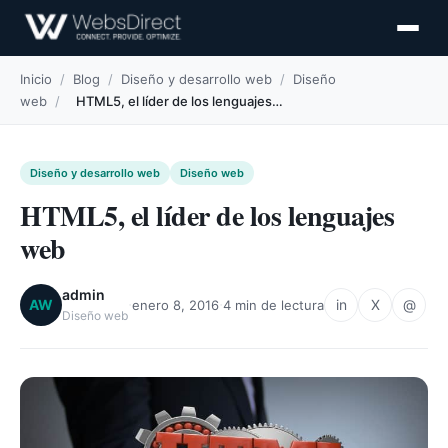
Inicio
/
Blog
/
Diseño y desarrollo web
/
Diseño
web
/
HTML5, el líder de los lenguajes…
Diseño y desarrollo web
Diseño web
HTML5, el líder de los lenguajes
web
admin
·
·
AW
in
X
@
enero 8, 2016
4 min de lectura
Diseño web