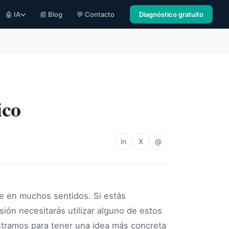
🤖 IA
📰 Blog
💬 Contacto
Diagnóstico gratuito
ico
in
X
@
te en muchos sentidos. Si estás
ión necesitarás utilizar alguno de estos
tramos para tener una idea más concreta