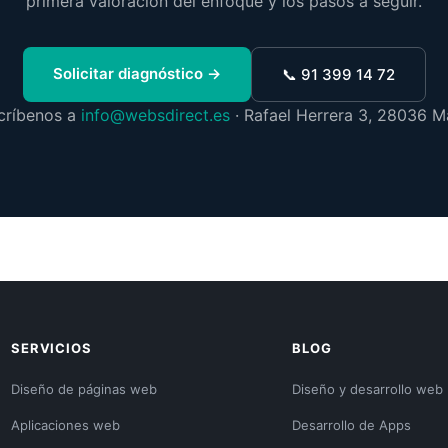
primera valoración del enfoque y los pasos a seguir.
Solicitar diagnóstico →
📞 91 399 14 72
críbenos a
info@websdirect.es
· Rafael Herrera 3, 28036 M
SERVICIOS
BLOG
Diseño de páginas web
Diseño y desarrollo web
Aplicaciones web
Desarrollo de Apps