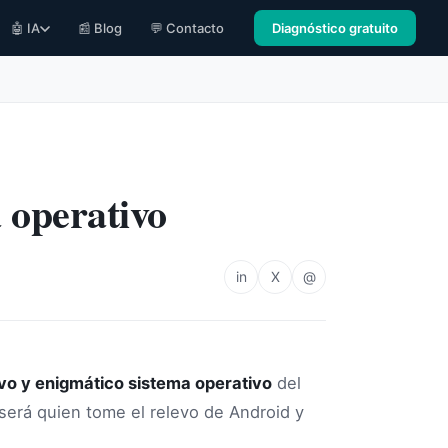
🤖 IA
📰 Blog
💬 Contacto
Diagnóstico gratuito
 operativo
in
X
@
vo y enigmático sistema operativo
del
erá quien tome el relevo de Android y