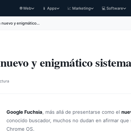
🌐 Web
📱 Apps
📈 Marketing
💻 Software
n nuevo y enigmático…
nuevo y enigmático sistema
ctura
Google Fuchsia
, más allá de presentarse como el
nue
conocido buscador, muchos no dudan en afirmar que s
Chrome OS.