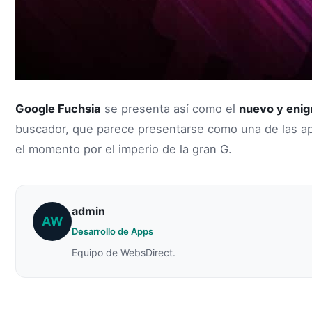
Google Fuchsia
se presenta así como el
nuevo y enig
buscador, que parece presentarse como una de las a
el momento por el imperio de la gran G.
admin
AW
Desarrollo de Apps
Equipo de WebsDirect.