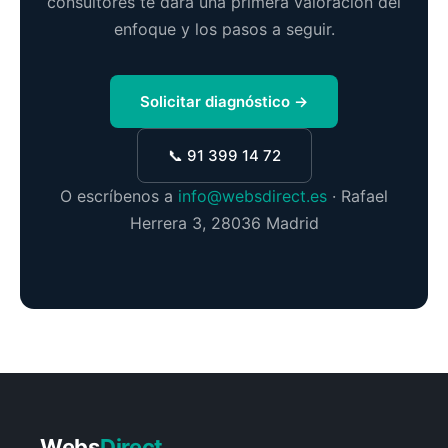
consultores te dará una primera valoración del
enfoque y los pasos a seguir.
Solicitar diagnóstico →
📞 91 399 14 72
O escríbenos a
info@websdirect.es
· Rafael
Herrera 3, 28036 Madrid
Webs
Direct