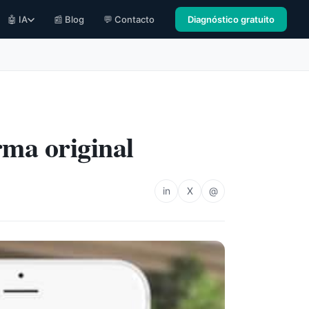
🤖 IA
📰 Blog
💬 Contacto
Diagnóstico gratuito
rma original
in
X
@