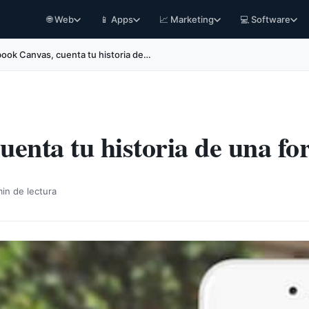
🌐 Web
📱 Apps
📈 Marketing
💻 Software
ook Canvas, cuenta tu historia de…
enta tu historia de una fo
in de lectura