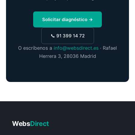
Solicitar diagnóstico →
📞 91 399 14 72
O escríbenos a
info@websdirect.es
· Rafael
Herrera 3, 28036 Madrid
Webs
Direct