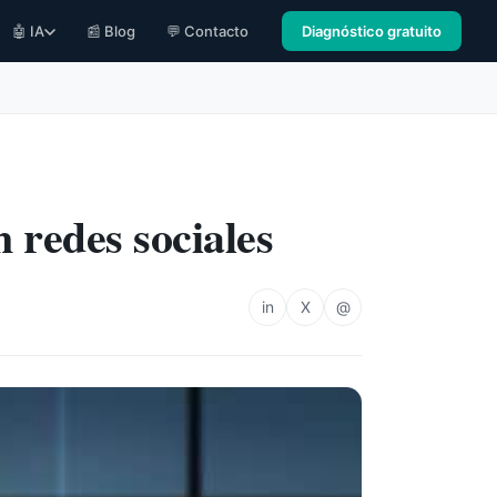
🤖 IA
📰 Blog
💬 Contacto
Diagnóstico gratuito
 redes sociales
in
X
@