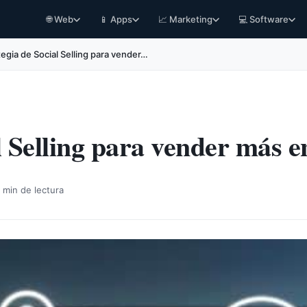
🌐 Web
📱 Apps
📈 Marketing
💻 Software
tegia de Social Selling para vender…
l Selling para vender más en
 min de lectura