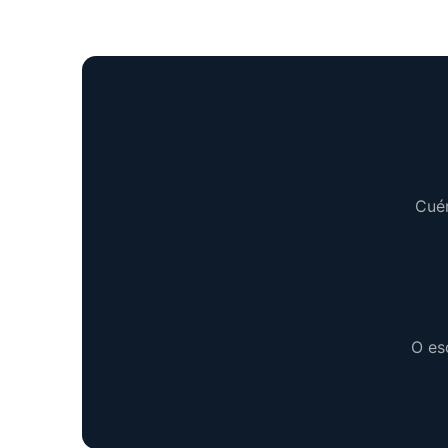
Cuén
O es