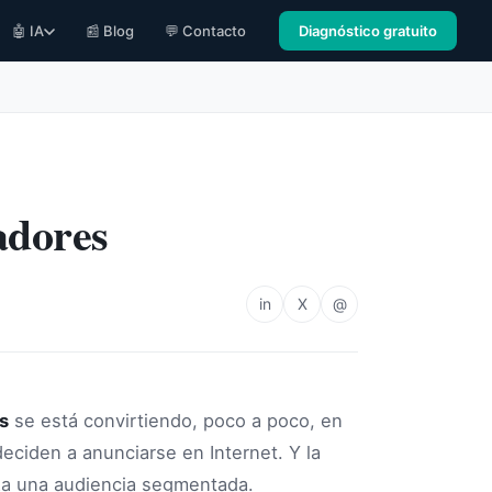
🤖 IA
📰 Blog
💬 Contacto
Diagnóstico gratuito
adores
in
X
@
s
se está convirtiendo, poco a poco, en
eciden a anunciarse en Internet. Y la
iza una audiencia segmentada.