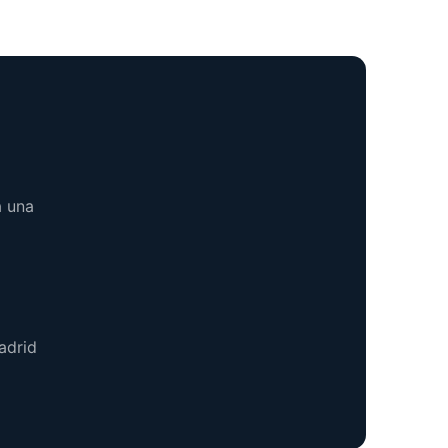
á una
adrid