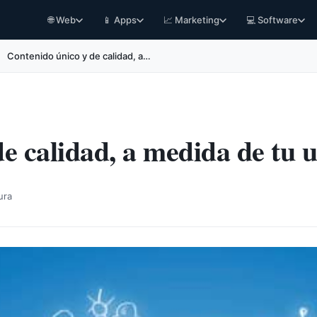
🌐 Web
📱 Apps
📈 Marketing
💻 Software
Contenido único y de calidad, a…
e calidad, a medida de tu 
ura