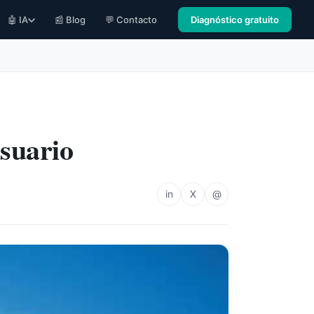
🤖 IA
📰 Blog
💬 Contacto
Diagnóstico gratuito
usuario
in
X
@