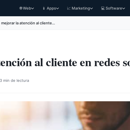
🌐 Web
📱 Apps
📈 Marketing
💻 Software
mejorar la atención al cliente…
nción al cliente en redes s
3 min de lectura