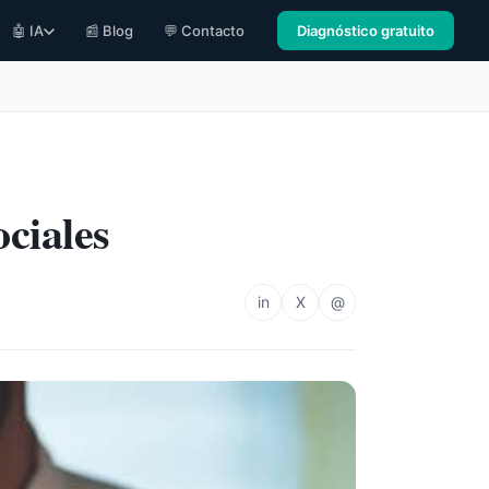
🤖 IA
📰 Blog
💬 Contacto
Diagnóstico gratuito
ociales
in
X
@