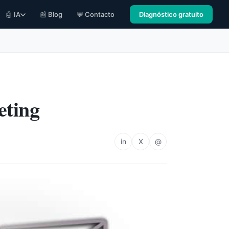
🤖 IA
📰 Blog
💬 Contacto
Diagnóstico gratuito
eting
in
X
@