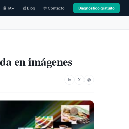
🤖 IA
📰 Blog
💬 Contacto
Diagnóstico gratuito
ada en imágenes
in
X
@