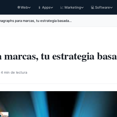
🌐 Web
📱 Apps
📈 Marketing
💻 Software
agraphs para marcas, tu estrategia basada…
marcas, tu estrategia bas
·
4 min de lectura