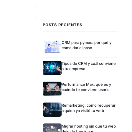
POSTS RECIENTES
CRM para pymes: por qué y
cómo dar el paso
Tipos de CRM y cuál conviene
a tu empresa
Performance Max: qué es y
cuándo te conviene usarlo
Remarketing: cómo recuperar
a quien ya visitó tu web
Migrar hosting sin que tu web
deje de funcionar