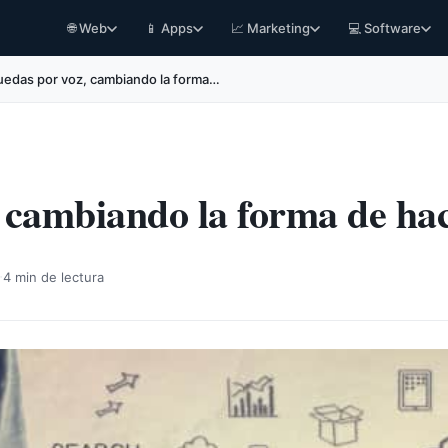
🌐 Web
📱 Apps
📈 Marketing
💻 Software
edas por voz, cambiando la forma…
 cambiando la forma de h
·
4 min de lectura