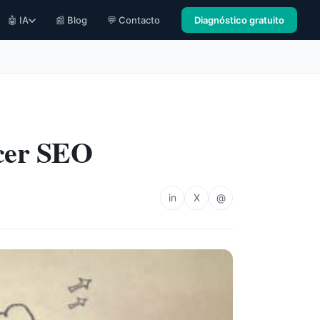
🤖 IA
📰 Blog
💬 Contacto
Diagnóstico gratuito
acer SEO
in
X
@