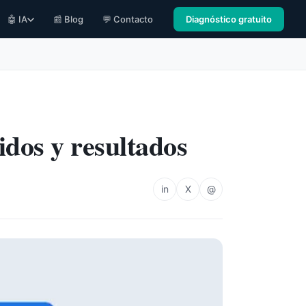
🤖 IA
📰 Blog
💬 Contacto
Diagnóstico gratuito
idos y resultados
in
X
@