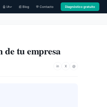
🤖 IA
📰 Blog
💬 Contacto
Diagnóstico gratuito
n de tu empresa
in
X
@