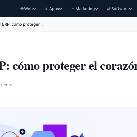
🌐 Web
📱 Apps
📈 Marketing
💻 Software
el ERP: cómo proteger…
P: cómo proteger el corazó
lectura