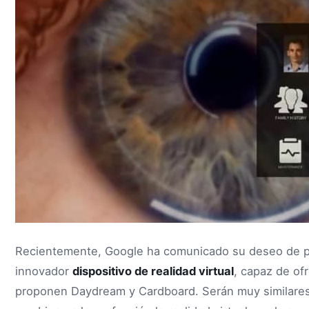
Recientemente, Google ha comunicado su deseo de p
innovador
dispositivo de realidad virtual
, capaz de of
proponen Daydream y Cardboard. Serán muy similares