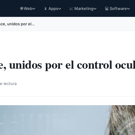
🌐 Web
📱 Apps
📈 Marketing
💻 Software
ce, unidos por el…
, unidos por el control ocul
e lectura