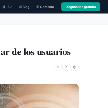
🤖 IA
📰 Blog
💬 Contacto
Diagnóstico gratuito
ar de los usuarios
in
X
@