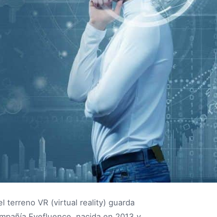
terreno VR (virtual reality) guarda
ompañía Eyefluence, nacida en 2013 y