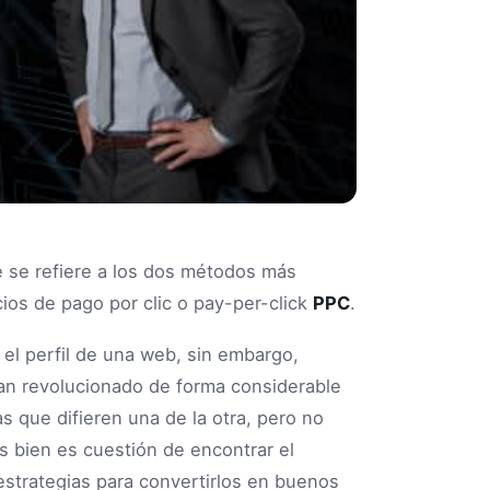
e se refiere a los dos métodos más
ios de pago por clic o pay-per-click
PPC
.
 el perfil de una web, sin embargo,
n revolucionado de forma considerable
 que difieren una de la otra, pero no
ás bien es cuestión de encontrar el
estrategias para convertirlos en buenos