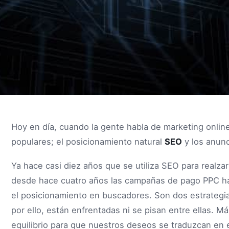
Hoy en día, cuando la gente habla de marketing onlin
populares; el posicionamiento natural
SEO
y los anunc
Ya hace casi diez años que se utiliza SEO para realzar
desde hace cuatro años las campañas de pago PPC ha
el posicionamiento en buscadores. Son dos estrategias
por ello, están enfrentadas ni se pisan entre ellas. M
equilibrio para que nuestros deseos se traduzcan en 