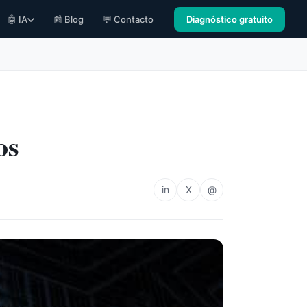
🤖 IA
📰 Blog
💬 Contacto
Diagnóstico gratuito
os
in
X
@