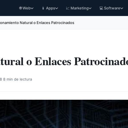
🌐 Web
📱 Apps
📈 Marketing
💻 Software
ionamiento Natural o Enlaces Patrocinados
tural o Enlaces Patrocinad
·
08
8 min de lectura